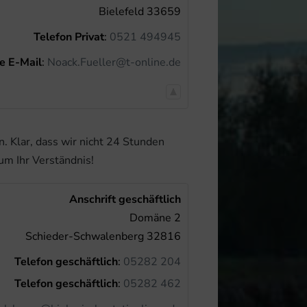
Bielefeld
33659
Telefon Privat
:
0521 494945
te E-Mail
:
Noack.Fueller@t-online.de
. Klar, dass wir nicht 24 Stunden
um Ihr Verständnis!
Anschrift geschäftlich
Domäne 2
Schieder-Schwalenberg
32816
Telefon geschäftlich
:
05282 204
Telefon geschäftlich
:
05282 462