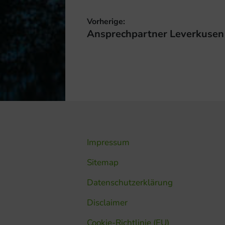
Beitragsnavigation
Vorherige:
Vorheriger
Ansprechpartner Leverkusen
Beitrag:
Impressum
Sitemap
Datenschutzerklärung
Disclaimer
Cookie-Richtlinie (EU)