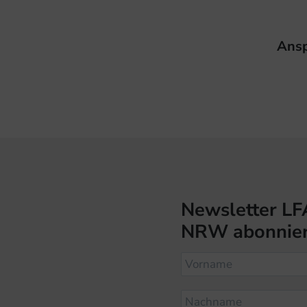
Nächs
Ansp
Beitr
Newsletter LF
NRW abonnie