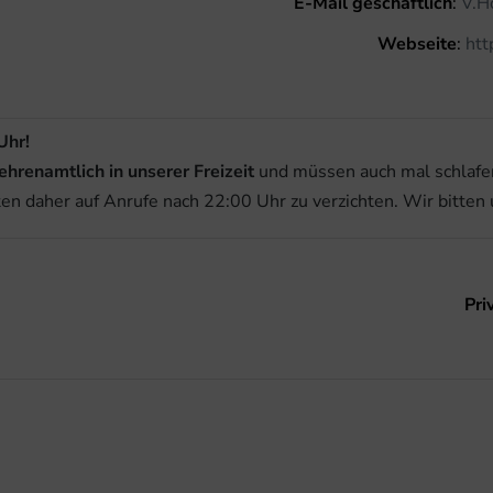
E-Mail geschäftlich
:
V.H
Webseite
:
htt
Uhr!
ehrenamtlich in unserer Freizeit
und müssen auch mal schlafen
ten daher auf Anrufe nach 22:00 Uhr zu verzichten. Wir bitten 
Pri