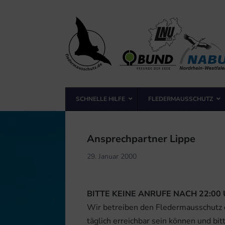
Landesfachausschuss
Fledermausschutz NRW
SCHNELLE HILFE
FLEDERMAUSSCHUTZ
Landesfachausschuss Fledermausschutz NRW
Ansprechpartner Lippe
29. Januar 2000
BITTE KEINE ANRUFE NACH 22:00 
Wir betreiben den Fledermausschutz
täglich erreichbar sein können und bit