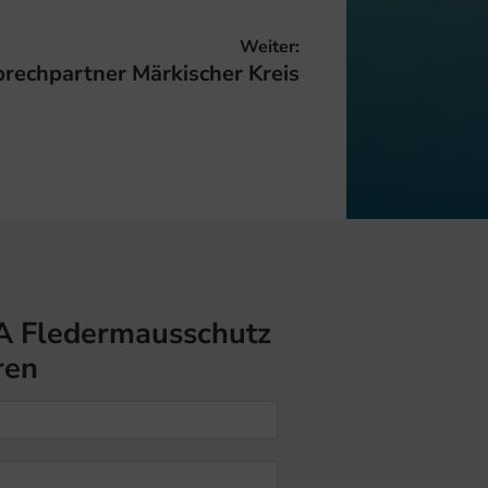
Weiter:
ter
rechpartner Märkischer Kreis
ag:
A Fledermausschutz
ren