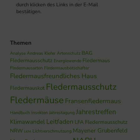
durch klicken des Links in der E-Mail
bestätigen.
Themen
BAG
Analyse
Andreas Kiefer
Artenschutz
Fledermausschutz
Fledermaus
Energiewende
Fledermausarten
Fledermausbotschafter
Fledermausfreundliches Haus
Fledermausschutz
Fledermauskot
Fledermäuse
Fransenfledermaus
Jahrestreffen
Handbuch
Insekten
Jahrestagung
Leitfaden
Klimawandel
LFA Fledermausschutz
Mayener Grubenfeld
NRW
Lichtverschmutzung
Licht