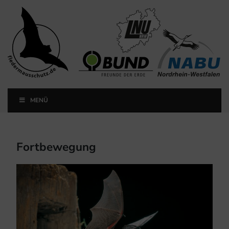
Landesfachausschuss
Fledermausschutz NRW
MENÜ
Landesfachausschuss Fledermausschutz NRW
Fortbewegung