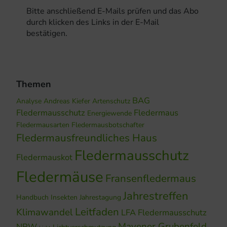
Bitte anschließend E-Mails prüfen und das Abo
durch klicken des Links in der E-Mail
bestätigen.
Themen
BAG
Analyse
Andreas Kiefer
Artenschutz
Fledermausschutz
Fledermaus
Energiewende
Fledermausarten
Fledermausbotschafter
Fledermausfreundliches Haus
Fledermausschutz
Fledermauskot
Fledermäuse
Fransenfledermaus
Jahrestreffen
Handbuch
Insekten
Jahrestagung
Leitfaden
Klimawandel
LFA Fledermausschutz
Mayener Grubenfeld
NRW