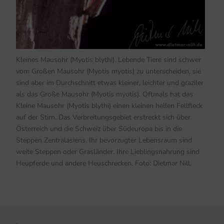
Kleines Mausohr (Myotis blythi). Lebende Tiere sind schwer
vom Großen Mausohr (Myotis myotis) zu unterscheiden, sie
sind aber im Durchschnitt etwas kleiner, leichter und graziler
als das Große Mausohr (Myotis myotis). Oftmals hat das
Kleine Mausohr (Myotis blythi) einen kleinen hellen Fellfleck
auf der Stirn. Das Verbreitungsgebiet erstreckt sich über
Österreich und die Schweiz über Südeuropa bis in die
Steppen Zentralasiens. Ihr bevorzugter Lebensraum sind
weite Steppen oder Grasländer. Ihre Lieblingsnahrung sind
Heupferde und andere Heuschrecken. Foto: Dietmar Nill.