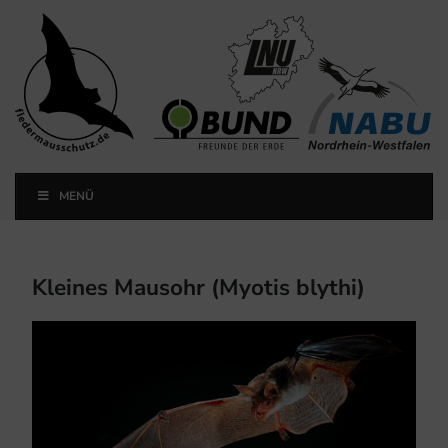
Landesfachausschuss
Fledermausschutz NRW
MENÜ
Landesfachausschuss Fledermausschutz NRW
Kleines Mausohr (Myotis blythi)