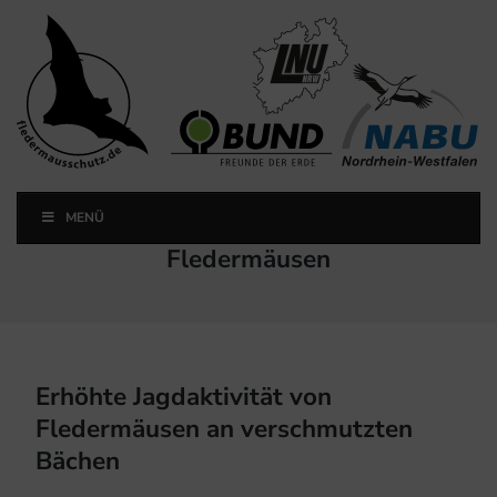
Landesfachausschuss
Fledermausschutz NRW
MENÜ
Landesfachausschuss Fledermausschutz NRW
Schlagwort:
Fledermäusen
Erhöhte Jagdaktivität von
Fledermäusen an verschmutzten
Bächen