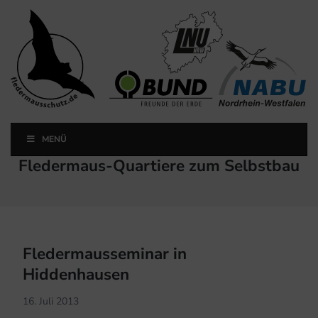
Landesfachausschuss
Fledermausschutz NRW
MENÜ
Landesfachausschuss Fledermausschutz NRW
Schlagwort:
Fledermaus-Quartiere zum Selbstbau
Fledermausseminar in
Hiddenhausen
16. Juli 2013