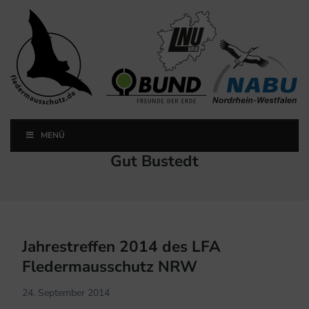
Landesfachausschuss
Fledermausschutz NRW
MENÜ
Landesfachausschuss Fledermausschutz NRW
Schlagwort:
Gut Bustedt
Jahrestreffen 2014 des LFA
Fledermausschutz NRW
24. September 2014