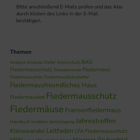
Bitte anschließend E-Mails prüfen und das Abo
durch klicken des Links in der E-Mail
bestätigen.
Themen
BAG
Analyse
Andreas Kiefer
Artenschutz
Fledermausschutz
Fledermaus
Energiewende
Fledermausarten
Fledermausbotschafter
Fledermausfreundliches Haus
Fledermausschutz
Fledermauskot
Fledermäuse
Fransenfledermaus
Jahrestreffen
Handbuch
Insekten
Jahrestagung
Leitfaden
Klimawandel
LFA Fledermausschutz
Mayener Grubenfeld
NRW