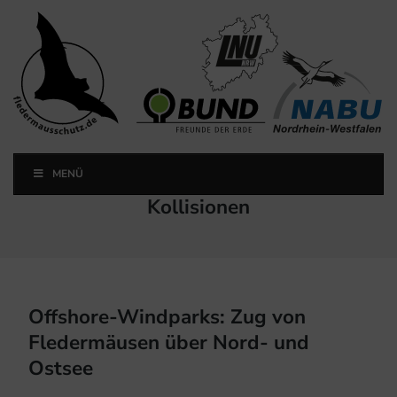
Landesfachausschuss
Fledermausschutz NRW
MENÜ
Landesfachausschuss Fledermausschutz NRW
Schlagwort:
Kollisionen
Offshore-Windparks: Zug von
Fledermäusen über Nord- und
Ostsee