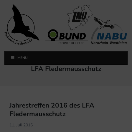
Landesfachausschuss
Fledermausschutz NRW
MENÜ
Landesfachausschuss Fledermausschutz NRW
Schlagwort:
LFA Fledermausschutz
Jahrestreffen 2016 des LFA
Fledermausschutz
11. Juli 2016