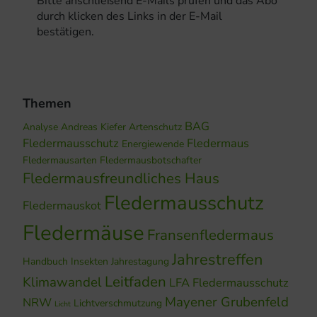
Bitte anschließend E-Mails prüfen und das Abo
durch klicken des Links in der E-Mail
bestätigen.
Themen
BAG
Analyse
Andreas Kiefer
Artenschutz
Fledermausschutz
Fledermaus
Energiewende
Fledermausarten
Fledermausbotschafter
Fledermausfreundliches Haus
Fledermausschutz
Fledermauskot
Fledermäuse
Fransenfledermaus
Jahrestreffen
Handbuch
Insekten
Jahrestagung
Leitfaden
Klimawandel
LFA Fledermausschutz
Mayener Grubenfeld
NRW
Lichtverschmutzung
Licht