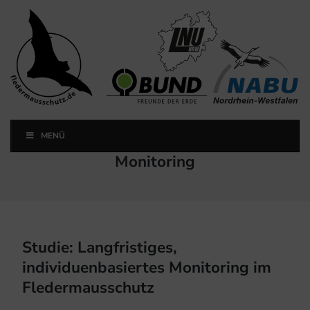
Landesfachausschuss
Fledermausschutz NRW
MENÜ
Landesfachausschuss Fledermausschutz NRW
Schlagwort:
Monitoring
Studie: Langfristiges,
individuenbasiertes Monitoring im
Fledermausschutz