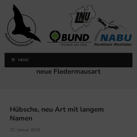
Landesfachausschuss
Fledermausschutz NRW
MENÜ
Landesfachausschuss Fledermausschutz NRW
Schlagwort:
neue Fledermausart
Hübsche, neu Art mit langem
Namen
27. Januar 2016