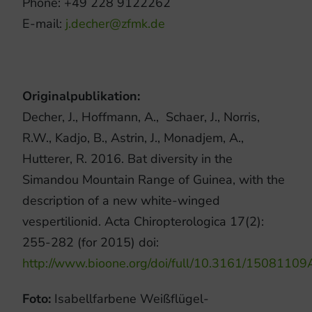
Phone: +49 228 9122262
E-mail:
j.decher@zfmk.de
Originalpublikation:
Decher, J., Hoffmann, A., Schaer, J., Norris,
R.W., Kadjo, B., Astrin, J., Monadjem, A.,
Hutterer, R. 2016. Bat diversity in the
Simandou Mountain Range of Guinea, with the
description of a new white-winged
vespertilionid. Acta Chiropterologica 17(2):
255-282 (for 2015) doi:
http://www.bioone.org/doi/full/10.3161/1508110
Foto:
Isabellfarbene Weißflügel-