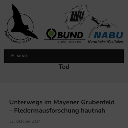
Landesfachausschuss
Fledermausschutz NRW
MENÜ
Landesfachausschuss Fledermausschutz NRW
Schlagwort:
Tod
Unterwegs im Mayener Grubenfeld
– Fledermausforschung hautnah
31. Oktober 2014