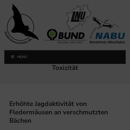
Landesfachausschuss
Fledermausschutz NRW
MENÜ
Landesfachausschuss Fledermausschutz NRW
Schlagwort:
Toxizität
Erhöhte Jagdaktivität von
Fledermäusen an verschmutzten
Bächen