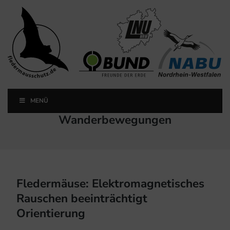
Landesfachausschuss
Fledermausschutz NRW
MENÜ
Landesfachausschuss Fledermausschutz NRW
Schlagwort:
Wanderbewegungen
Fledermäuse: Elektromagnetisches
Rauschen beeinträchtigt
Orientierung