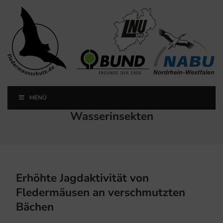
Landesfachausschuss
Fledermausschutz NRW
MENÜ
Landesfachausschuss Fledermausschutz NRW
Schlagwort:
Wasserinsekten
Erhöhte Jagdaktivität von
Fledermäusen an verschmutzten
Bächen