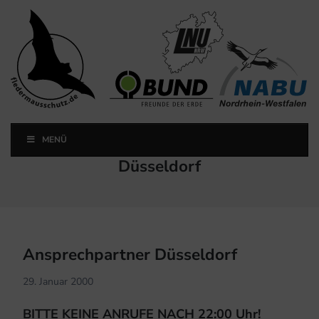
Landesfachausschuss
Fledermausschutz NRW
MENÜ
Landesfachausschuss Fledermausschutz NRW
Kategorie:
Düsseldorf
Ansprechpartner Düsseldorf
29. Januar 2000
BITTE KEINE ANRUFE NACH 22:00 Uhr!