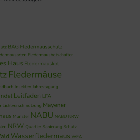
BAG Fledermausschutz
hutz
edermausarten
Fledermausbotschafter
hes Haus
Fledermauskot
Fledermäuse
tz
ndbuch
Insekten
Jahrestagung
Leitfaden
ndel
LFA
Mayener
Lichtverschmutzung
t
NABU
maus
Münster
NABU NRW
NRW
alen
Quartier
Sanierung
Schutz
Wasserfledermaus
ald
WEA