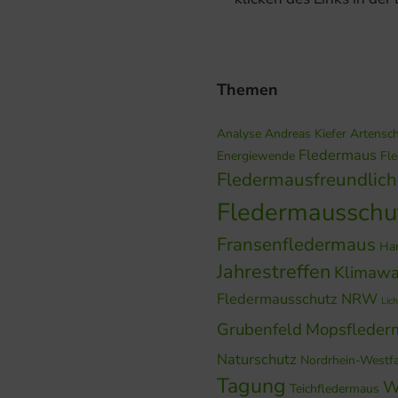
Themen
Analyse
Andreas Kiefer
Artensc
Fledermaus
Energiewende
Fl
Fledermausfreundlic
Fledermausschu
Fransenfledermaus
Ha
Jahrestreffen
Klimawa
Fledermausschutz NRW
Lich
Grubenfeld
Mopsfleder
Naturschutz
Nordrhein-Westf
Tagung
W
Teichfledermaus