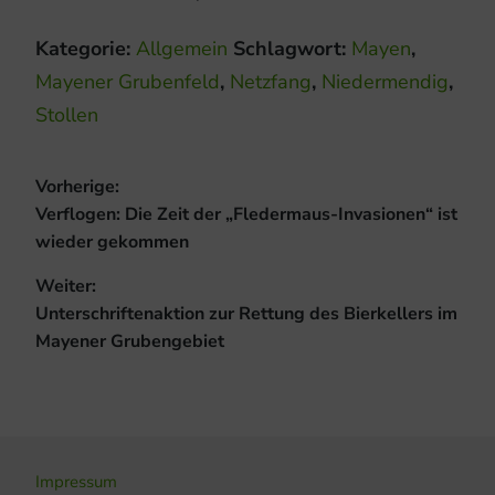
Kategorie:
Allgemein
Schlagwort:
Mayen
,
Mayener Grubenfeld
,
Netzfang
,
Niedermendig
,
Stollen
Beitragsnavigation
Vorherige:
Vorheriger
Verflogen: Die Zeit der „Fledermaus-Invasionen“ ist
Beitrag:
wieder gekommen
Weiter:
Nächster
Unterschriftenaktion zur Rettung des Bierkellers im
Beitrag:
Mayener Grubengebiet
Impressum