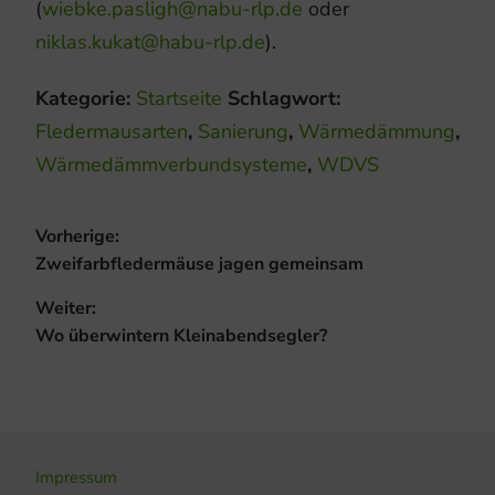
(
wiebke.pasligh@nabu-rlp.de
oder
niklas.kukat@habu-rlp.de
).
Kategorie:
Startseite
Schlagwort:
Fledermausarten
,
Sanierung
,
Wärmedämmung
,
Wärmedämmverbundsysteme
,
WDVS
Beitragsnavigation
Vorherige:
Vorheriger
Zweifarbfledermäuse jagen gemeinsam
Beitrag:
Weiter:
Nächster
Wo überwintern Kleinabendsegler?
Beitrag:
Impressum