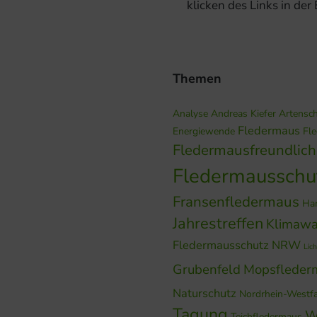
klicken des Links in der
Themen
Analyse
Andreas Kiefer
Artensc
Fledermaus
Energiewende
Fl
Fledermausfreundlic
Fledermausschu
Fransenfledermaus
Ha
Jahrestreffen
Klimawa
Fledermausschutz NRW
Lich
Grubenfeld
Mopsfleder
Naturschutz
Nordrhein-Westf
Tagung
W
Teichfledermaus