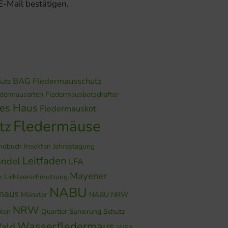
 E-Mail bestätigen.
BAG Fledermausschutz
hutz
edermausarten
Fledermausbotschafter
hes Haus
Fledermauskot
Fledermäuse
tz
ndbuch
Insekten
Jahrestagung
Leitfaden
ndel
LFA
Mayener
Lichtverschmutzung
t
NABU
maus
Münster
NABU NRW
NRW
alen
Quartier
Sanierung
Schutz
Wasserfledermaus
ald
WEA