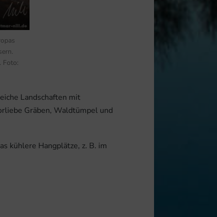
ropas
sern.
 Foto:
reiche Landschaften mit
orliebe Gräben, Waldtümpel und
s kühlere Hangplätze, z. B. im