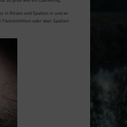
al so groß wie ein Zaunkönig.
r in Ritzen und Spalten in und an
e Fäulnishöhlen oder aber Spalten