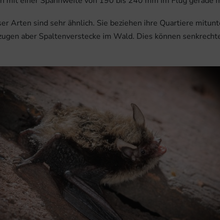
nen mit einer Spannweite von 190 bis 240 mm im Flug gerade m
r Arten sind sehr ähnlich. Sie beziehen ihre Quartiere mitunte
rzugen aber Spaltenverstecke im Wald. Dies können senkrecht