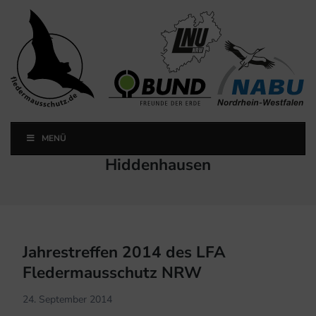
Landesfachausschuss
Fledermausschutz NRW
MENÜ
Landesfachausschuss Fledermausschutz NRW
Schlagwort:
Hiddenhausen
Jahrestreffen 2014 des LFA
Fledermausschutz NRW
24. September 2014