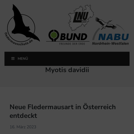
Landesfachausschuss
Fledermausschutz NRW
MENÜ
Landesfachausschuss Fledermausschutz NRW
Schlagwort:
Myotis davidii
Neue Fledermausart in Österreich
entdeckt
16. März 2023