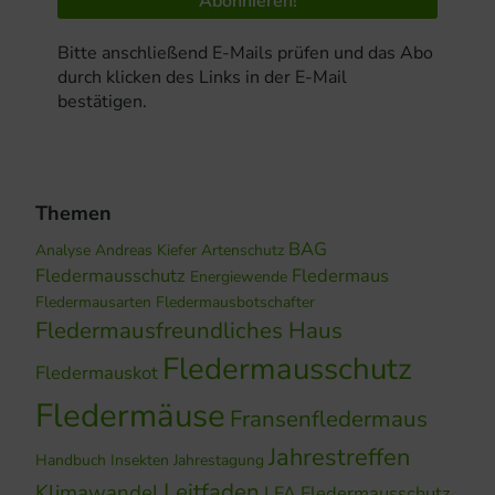
Bitte anschließend E-Mails prüfen und das Abo
durch klicken des Links in der E-Mail
bestätigen.
Themen
BAG
Analyse
Andreas Kiefer
Artenschutz
Fledermausschutz
Fledermaus
Energiewende
Fledermausarten
Fledermausbotschafter
Fledermausfreundliches Haus
Fledermausschutz
Fledermauskot
Fledermäuse
Fransenfledermaus
Jahrestreffen
Handbuch
Insekten
Jahrestagung
Leitfaden
Klimawandel
LFA Fledermausschutz