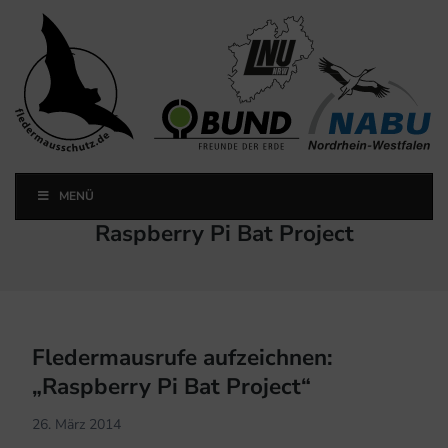
Landesfachausschuss
Fledermausschutz NRW
MENÜ
Landesfachausschuss Fledermausschutz NRW
Schlagwort:
Raspberry Pi Bat Project
Fledermausrufe aufzeichnen:
„Raspberry Pi Bat Project“
26. März 2014