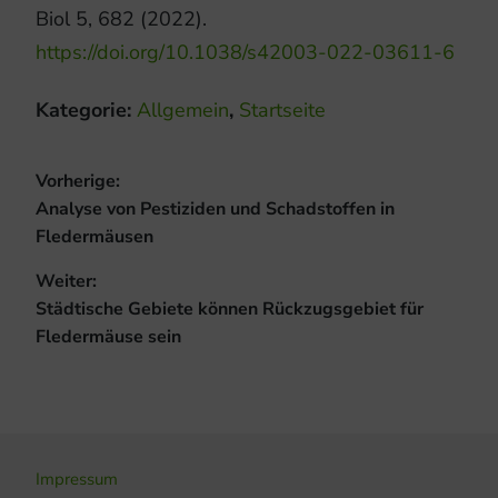
Biol 5, 682 (2022).
https://doi.org/10.1038/s42003-022-03611-6
Kategorie:
Allgemein
,
Startseite
Beitragsnavigation
Vorherige:
Vorheriger
Analyse von Pestiziden und Schadstoffen in
Beitrag:
Fledermäusen
Weiter:
Nächster
Städtische Gebiete können Rückzugsgebiet für
Beitrag:
Fledermäuse sein
Impressum