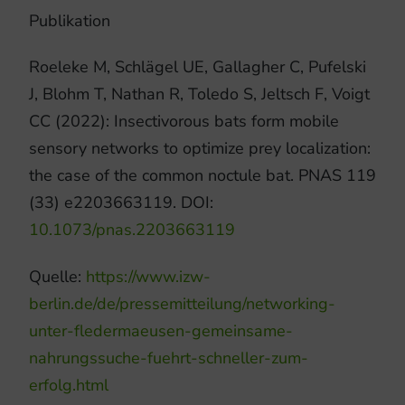
Publikation
Roeleke M, Schlägel UE, Gallagher C, Pufelski
J, Blohm T, Nathan R, Toledo S, Jeltsch F, Voigt
CC (2022): Insectivorous bats form mobile
sensory networks to optimize prey localization:
the case of the common noctule bat. PNAS 119
(33) e2203663119. DOI:
10.1073/pnas.2203663119
Quelle:
https://www.izw-
berlin.de/de/pressemitteilung/networking-
unter-fledermaeusen-gemeinsame-
nahrungssuche-fuehrt-schneller-zum-
erfolg.html