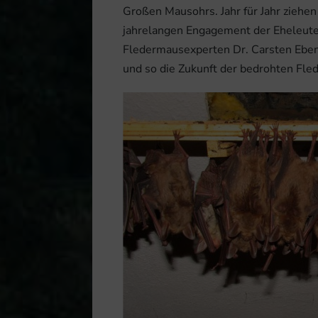
Großen Mausohrs. Jahr für Jahr ziehen
jahrelangen Engagement der Eheleut
Fledermausexperten Dr. Carsten Eben
und so die Zukunft der bedrohten Fle