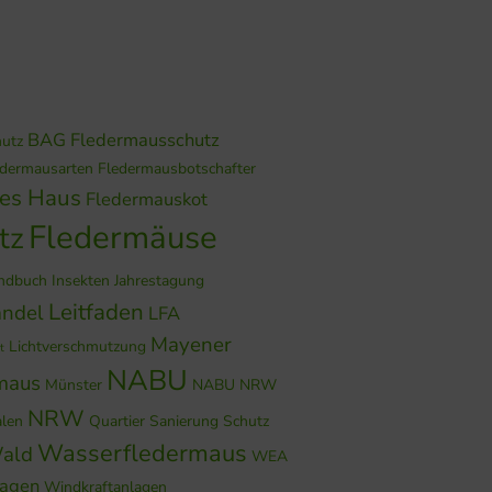
BAG Fledermausschutz
hutz
edermausarten
Fledermausbotschafter
hes Haus
Fledermauskot
Fledermäuse
tz
ndbuch
Insekten
Jahrestagung
Leitfaden
ndel
LFA
Mayener
Lichtverschmutzung
t
NABU
maus
Münster
NABU NRW
NRW
alen
Quartier
Sanierung
Schutz
Wasserfledermaus
ald
WEA
lagen
Windkraftanlagen