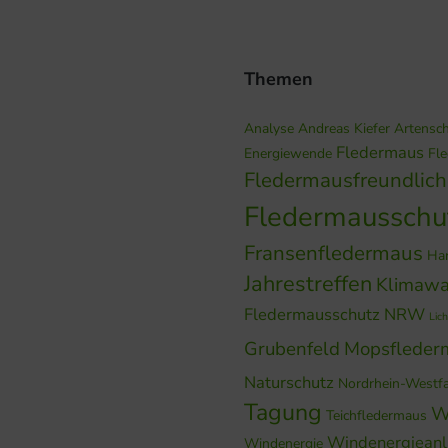
Themen
Analyse
Andreas Kiefer
Artensc
Fledermaus
Energiewende
Fl
Fledermausfreundlic
Fledermausschu
Fransenfledermaus
Ha
Jahrestreffen
Klimawa
Fledermausschutz NRW
Lich
Grubenfeld
Mopsfleder
Naturschutz
Nordrhein-Westf
Tagung
W
Teichfledermaus
Windenergiean
Windenergie