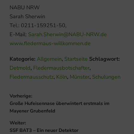
NABU NRW
Sarah Sherwin
Tel.: 0211-159251-50,
E-Mail:
Sarah.Sherwin@NABU-NRW.de
www.fledermaus-willkommen.de
Kategorie:
Allgemein
,
Startseite
Schlagwort:
Detmold
,
Fledermausbotschafter
,
Fledermausschutz
,
Köln
,
Münster
,
Schulungen
Beitragsnavigation
Vorherige:
Vorheriger
Große Hufeisennase überwintert erstmals im
Beitrag:
Mayener Grubenfeld
Weiter:
Nächster
SSF BAT3 – Ein neuer Detektor