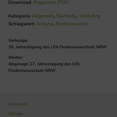
Download
:
Programm (PDF)
Kategorie:
Allgemein
,
Startseite
,
Workshop
Schlagwort:
Analyse
,
Fledermauskot
Beitragsnavigation
Vorherige:
Vorheriger
26. Jahrestagung des LFA Fledermausschutz NRW
Beitrag:
Weiter:
Nächster
Abgesagt: 27. Jahrestagung des LFA
Beitrag:
Fledermausschutz NRW
Impressum
Sitemap