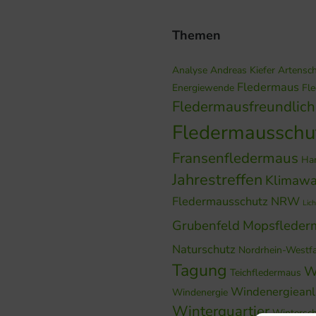
Themen
Analyse
Andreas Kiefer
Artensc
Fledermaus
Energiewende
Fl
Fledermausfreundlic
Fledermausschu
Fransenfledermaus
Ha
Jahrestreffen
Klimawa
Fledermausschutz NRW
Lich
Grubenfeld
Mopsfleder
Naturschutz
Nordrhein-Westf
Tagung
W
Teichfledermaus
Windenergiean
Windenergie
Winterquartier
Wintersch