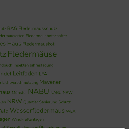
BAG Fledermausschutz
hutz
edermausarten
Fledermausbotschafter
hes Haus
Fledermauskot
Fledermäuse
tz
ndbuch
Insekten
Jahrestagung
Leitfaden
ndel
LFA
Mayener
Lichtverschmutzung
t
NABU
maus
Münster
NABU NRW
NRW
alen
Quartier
Sanierung
Schutz
Wasserfledermaus
ald
WEA
lagen
Windkraftanlagen
laf
Zwergfledermaus
Überwinterung