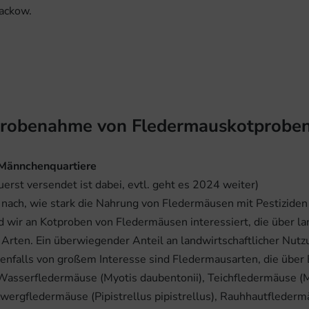
ackow.
 Probenahme von Fledermauskotprobe
Männchenquartiere
erst versendet ist dabei, evtl. geht es 2024 weiter)
 nach, wie stark die Nahrung von Fledermäusen mit Pestiziden 
 wir an Kotproben von Fledermäusen interessiert, die über lan
rten. Ein überwiegender Anteil an landwirtschaftlicher Nut
Ebenfalls von großem Interesse sind Fledermausarten, die über
 Wasserfledermäuse (Myotis daubentonii), Teichfledermäuse (
wergfledermäuse (Pipistrellus pipistrellus), Rauhhautfledermäu