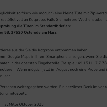
ichkeit so frisch wie möglich) eine kleine Tüte mit Zip-Versch
wei Esslöffel voll an Kotprobe. Falls Sie mehrere Wochenstuben
eprobung die Tüten im Standardbrief an:
g 58, 37520 Osterode am Harz.
rtieres aus der Sie die Kotprobe entnommen haben.
ramm Google Maps in Ihrem Smartphone anzeigen, wenn Sie di
inaten in der obersten Eingabezeile (Beispiel: 49.151117,7.7
notieren. Wenn möglich jetzt im August noch eine Probe und i
n Jahr.
Personen weitergegeben werden. Ein herzlicher Dank im vor ra
ung mitgeteilt.
n ist Mitte Oktober 2023