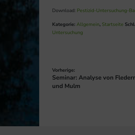
Download:
Pestizid-Untersuchung-B
Kategorie:
Allgemein
,
Startseite
Schl
Untersuchung
Beitragsnavigation
Vorherige:
Vorheriger
Seminar: Analyse von Flede
Beitrag:
und Mulm