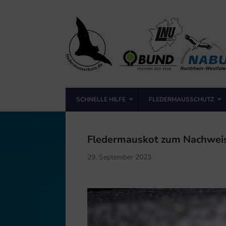
Landesfachausschuss
Fledermausschutz NRW
SCHNELLE HILFE
FLEDERMAUSSCHUTZ
Landesfachausschuss Fledermausschutz NRW
Fledermauskot zum Nachweis 
29. September 2023