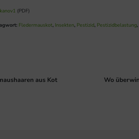
akanov1
(PDF)
agwort:
Fledermauskot
,
Insekten
,
Pestizid
,
Pestizidbelastung
rmaushaaren aus Kot
Nächster
Wo überwint
Beitrag: