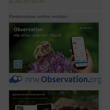
SL
|
SN
|
ST
|
SH
|
TH
Fledermäuse online melden.