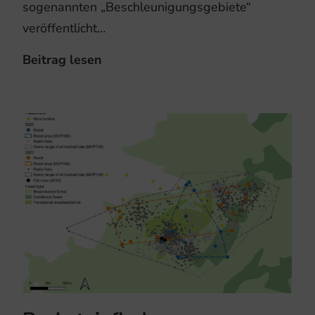
sogenannten „Beschleunigungsgebiete“
veröffentlicht…
Beitrag lesen
Das
Ende
des
Artenschutzes
beim
Ausbau
der
Windenergie
in
NRW?