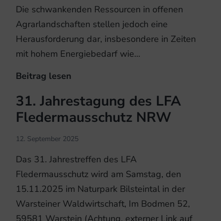
Die schwankenden Ressourcen in offenen
Agrarlandschaften stellen jedoch eine
Herausforderung dar, insbesondere in Zeiten
mit hohem Energiebedarf wie…
Beitrag lesen
Nahrungssuche
zwischen
31. Jahrestagung des LFA
Acker
Fledermausschutz NRW
und
Trockenwiese
12. September 2025
Das 31. Jahrestreffen des LFA
Fledermausschutz wird am Samstag, den
15.11.2025 im Naturpark Bilsteintal in der
Warsteiner Waldwirtschaft, Im Bodmen 52,
59581 Warstein (Achtung, externer Link auf