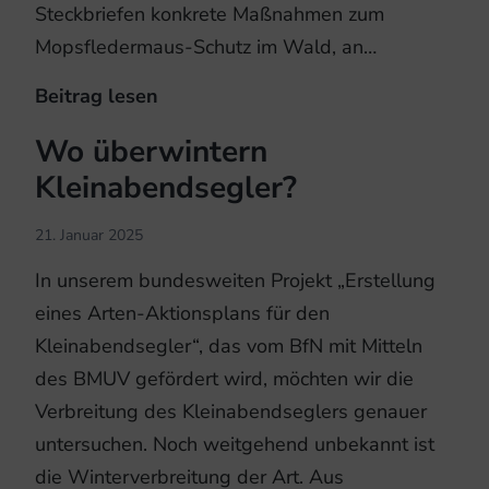
Steckbriefen konkrete Maßnahmen zum
Mopsfledermaus-Schutz im Wald, an…
Beitrag lesen
Leitfaden
und
Wo überwintern
Filme
Kleinabendsegler?
zum
Schutz
21. Januar 2025
der
In unserem bundesweiten Projekt „Erstellung
Mopsfledermaus
eines Arten-Aktionsplans für den
Kleinabendsegler“, das vom BfN mit Mitteln
des BMUV gefördert wird, möchten wir die
Verbreitung des Kleinabendseglers genauer
untersuchen. Noch weitgehend unbekannt ist
die Winterverbreitung der Art. Aus