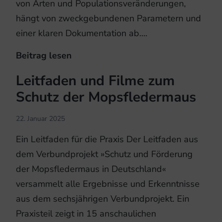
von Arten und Populationsveränderungen,
hängt von zweckgebundenen Parametern und
einer klaren Dokumentation ab.…
Beitrag lesen
Lost
in
Leitfaden und Filme zum
Translation:
Schutz der Mopsfledermaus
Transparenz
in
22. Januar 2025
der
Ein Leitfaden für die Praxis Der Leitfaden aus
akustischen
dem Verbundprojekt »Schutz und Förderung
Fledermausforschung
der Mopsfledermaus in Deutschland«
versammelt alle Ergebnisse und Erkenntnisse
aus dem sechs­jährigen Verbundprojekt. Ein
Praxisteil zeigt in 15 anschaulichen