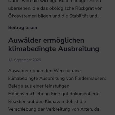
Dabei wird die wichtige Rolle häufiger Arten
übersehen, die das ökologische Rückgrat von
Ökosystemen bilden und die Stabilität und…
Beitrag lesen
Aufruf
zum
Auwälder ermöglichen
Schutz
klimabedingte Ausbreitung
häufiger
Arten
12. September 2025
Auwälder ebnen den Weg für eine
klimabedingte Ausbreitung von Fledermäusen:
Belege aus einer feinstufigen
Höhenverschiebung Eine gut dokumentierte
Reaktion auf den Klimawandel ist die
Verschiebung der Verbreitung von Arten, da