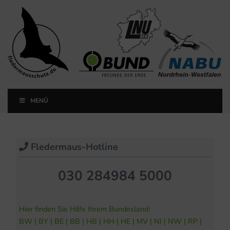
Landesfachausschuss
Fledermausschutz NRW
MENÜ
Landesfachausschuss Fledermausschutz NRW
Fledermaus-Hotline
030 284984 5000
Hier finden Sie Hilfe Ihrem Bundesland:
BW
|
BY
|
BE
|
BB
|
HB
|
HH
|
HE
|
MV
|
NI
|
NW
|
RP
|