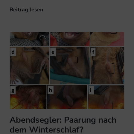
Beitrag lesen
Künstliches
Licht
und
Ultraschall
vertreibt
Wasserfledermäuse
Abendsegler: Paarung nach
dem Winterschlaf?