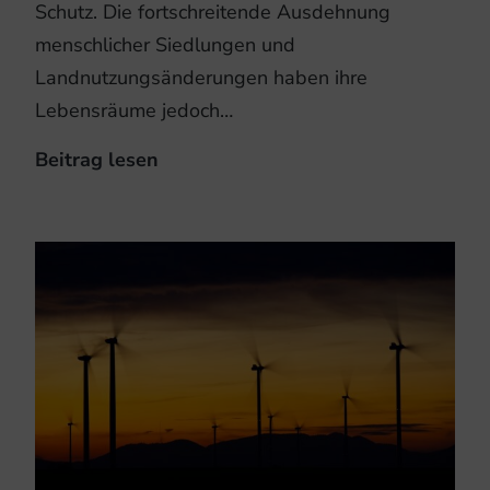
Schutz. Die fortschreitende Ausdehnung
menschlicher Siedlungen und
Landnutzungsänderungen haben ihre
Lebensräume jedoch…
Beitrag lesen
Teichfledermäuse:
Ruhen
oder
fliegen
–
Funktionale
Lebensraumnutzung