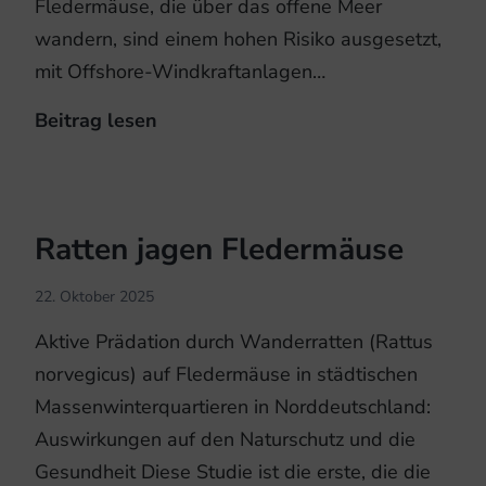
Fledermäuse, die über das offene Meer
wandern, sind einem hohen Risiko ausgesetzt,
mit Offshore-Windkraftanlagen…
Beitrag lesen
Offshore-
Windparks:
Zug
von
Ratten jagen Fledermäuse
Fledermäusen
über
22. Oktober 2025
Nord-
Aktive Prädation durch Wanderratten (Rattus
und
norvegicus) auf Fledermäuse in städtischen
Ostsee
Massenwinterquartieren in Norddeutschland:
Auswirkungen auf den Naturschutz und die
Gesundheit Diese Studie ist die erste, die die