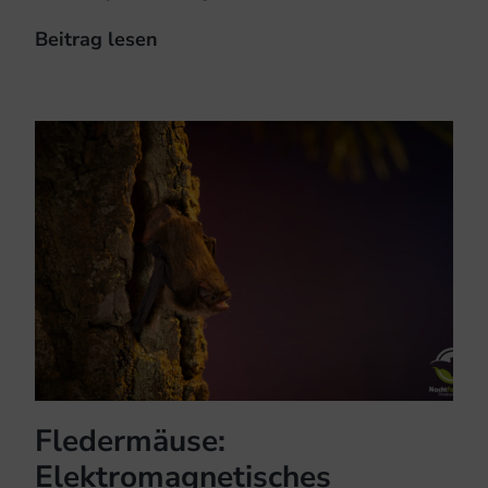
Beitrag lesen
Studie:
Langfristiges,
individuenbasiertes
Monitoring
im
Fledermausschutz
Fledermäuse:
Elektromagnetisches