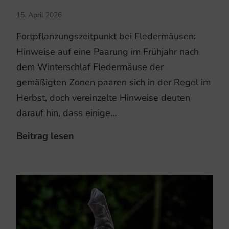
15. April 2026
Fortpflanzungszeitpunkt bei Fledermäusen:
Hinweise auf eine Paarung im Frühjahr nach
dem Winterschlaf Fledermäuse der
gemäßigten Zonen paaren sich in der Regel im
Herbst, doch vereinzelte Hinweise deuten
darauf hin, dass einige…
Beitrag lesen
Abendsegler:
Paarung
nach
dem
Winterschlaf?