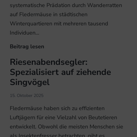
systematische Prädation durch Wanderratten
auf Fledermäuse in städtischen
Winterquartieren mit mehreren tausend
Individuen…
Beitrag lesen
Ratten
jagen
Riesenabendsegler:
Fledermäuse
Spezialisiert auf ziehende
Singvögel
15. Oktober 2025
Fledermäuse haben sich zu effizienten
Luftjägern für eine Vielzahl von Beutetieren
entwickelt. Obwohl die meisten Menschen sie
als Insektenfresser betrachten, gibt es