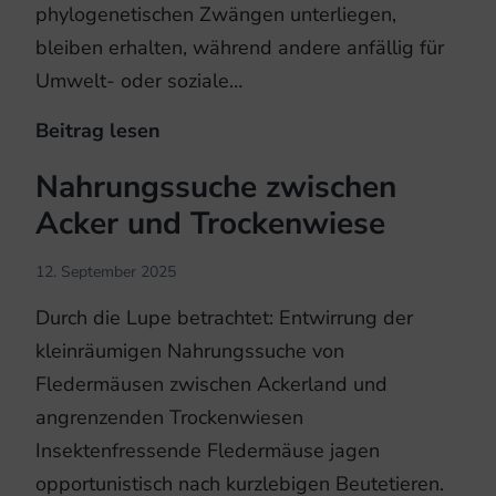
phylogenetischen Zwängen unterliegen,
bleiben erhalten, während andere anfällig für
Umwelt- oder soziale…
Beitrag lesen
Zwergfledermausarten:
Evolution
Nahrungssuche zwischen
der
Acker und Trockenwiese
Soziallaute
12. September 2025
Durch die Lupe betrachtet: Entwirrung der
kleinräumigen Nahrungssuche von
Fledermäusen zwischen Ackerland und
angrenzenden Trockenwiesen
Insektenfressende Fledermäuse jagen
opportunistisch nach kurzlebigen Beutetieren.